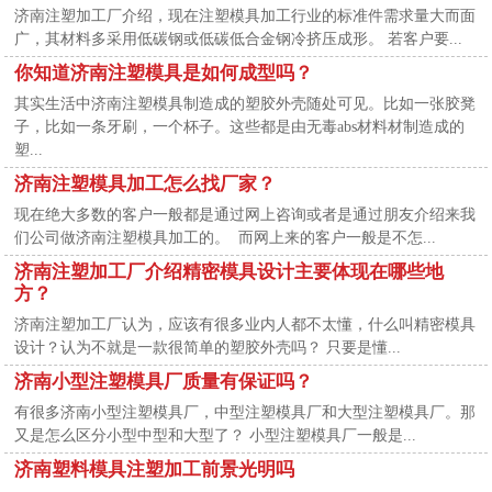
济南注塑加工厂介绍，现在注塑模具加工行业的标准件需求量大而面
广，其材料多采用低碳钢或低碳低合金钢冷挤压成形。 若客户要...
你知道济南注塑模具是如何成型吗？
其实生活中济南注塑模具制造成的塑胶外壳随处可见。比如一张胶凳
子，比如一条牙刷，一个杯子。这些都是由无毒abs材料材制造成的
塑...
济南注塑模具加工怎么找厂家？
现在绝大多数的客户一般都是通过网上咨询或者是通过朋友介绍来我
们公司做济南注塑模具加工的。 而网上来的客户一般是不怎...
济南注塑加工厂介绍精密模具设计主要体现在哪些地
方？
济南注塑加工厂认为，应该有很多业内人都不太懂，什么叫精密模具
设计？认为不就是一款很简单的塑胶外壳吗？ 只要是懂...
济南小型注塑模具厂质量有保证吗？
有很多济南小型注塑模具厂，中型注塑模具厂和大型注塑模具厂。那
又是怎么区分小型中型和大型了？ 小型注塑模具厂一般是...
济南塑料模具注塑加工前景光明吗