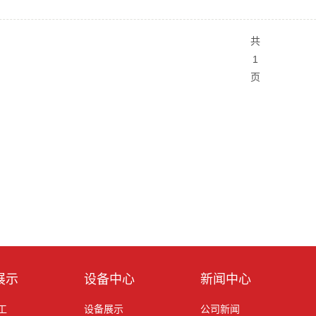
共
1
页
5
条记录
展示
设备中心
新闻中心
工
设备展示
公司新闻