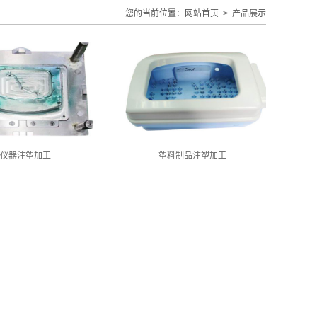
您的当前位置：
网站首页
>
产品展示
仪器注塑加工
塑料制品注塑加工