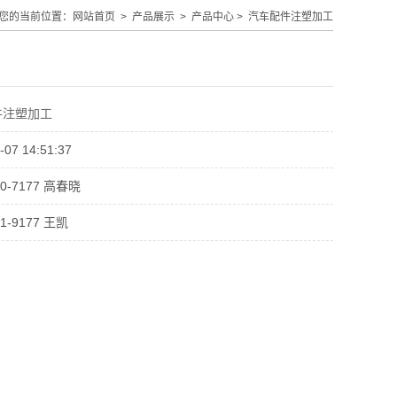
您的当前位置：
网站首页
>
产品展示
>
产品中心
>
汽车配件注塑加工
件注塑加工
7 14:51:37
0-7177 高春晓
1-9177 王凯